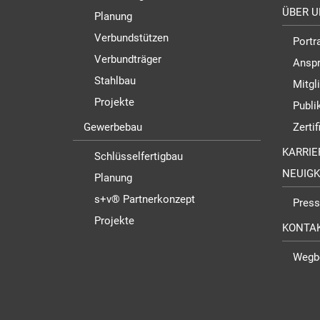
ÜBER U
Planung
Verbundstützen
Portra
Verbundträger
Anspr
Stahlbau
Mitgl
Projekte
Publi
Gewerbebau
Zerti
KARRIE
Schlüsselfertigbau
NEUIGK
Planung
s+v® Partnerkonzept
Pres
Projekte
KONTA
Wegb