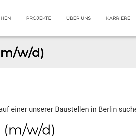
CHEN
PROJEKTE
ÜBER UNS
KARRIERE
(m/w/d)
Schlüsselfertigbau
Planung
s+v® Partnerkonzept
Projekte
f einer unserer Baustellen in Berlin such
 (m/w/d)