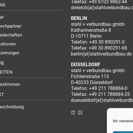
Telefax: +49 6103 9862-44
NS
dreieich(at)stahlverbundbau.
it
BERLIN
stahl + verbundbau gmbh
echpartner
Katharinenstraße 8
iedschaften
D-10711 Berlin
Telefon:
+49 30 890291-0
kationen
Telefax: +49 30 890291-68
fizierungen
berlin(at)stahlverbundbau.de
RE
DÜSSELDORF
stahl + verbundbau gmbh
EITEN
Fichtenstraße 113
D-40233 Düsseldorf
sestimmen
Telefon:
+49 211 788884-0
Telefax: +49 211 788884-25
KT
duesseldorf(at)stahlverbund
eschreibung
Wir verwende