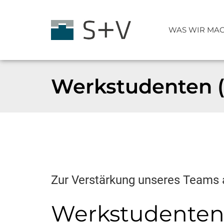
WAS WIR MA
Werkstudenten 
Technologie
Planung
Verbundstützen
Verbundträger
Zur Verstärkung unseres Teams au
Stahlbau
Werkstudenten