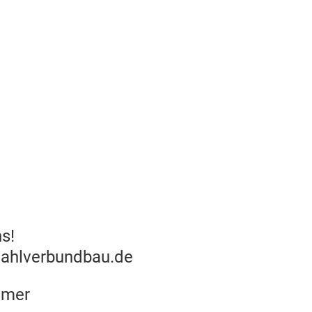
s!
tahlverbundbau.de
mmer