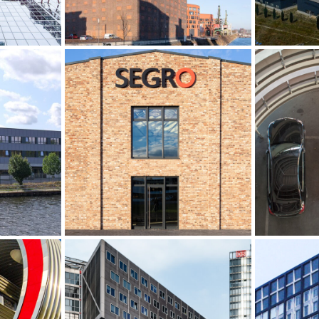
Lise-
Denkmalgeschützte Halle,
Rath
BA 2,
Düsseldorf
Alexan