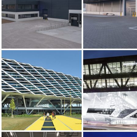
Projekte
Produktionshalle, Felix-
Gewerbehalle, F
Schulz-Straße, Strausberg
Schulz-Straße, St
– Brandenburg
– Brandenbu
adidas World of Sports
Neues Porsche M
ARENA, Herzogenaurach
Stuttgart-Zuffen