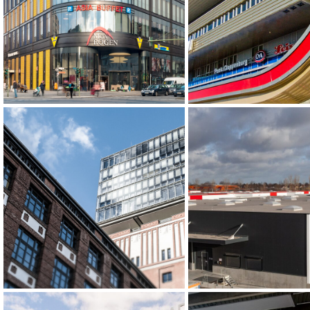
Einkaufszentrum Moabit,
Eastgate
Berlin
Einkaufszentrum,
Oberbaum City, Berlin
Airport Park I-III,