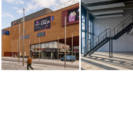
Einkaufszentrum
City Park, Düsse
Mercaden, Böblingen