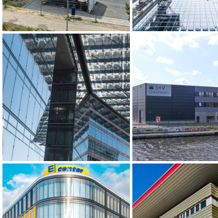
Logistikhalle – 
Neues Kranzler Eck, Berlin
Meitner-Straße, 
Berlin