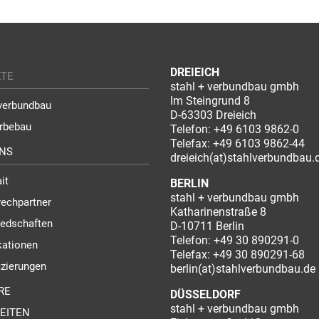
DREIEICH
KTE
stahl + verbundbau gmbh
Im Steingrund 8
verbundbau
D-63303 Dreieich
rbebau
Telefon:
+49 6103 9862-0
Telefax: +49 6103 9862-44
NS
dreieich(at)stahlverbundbau.
it
BERLIN
stahl + verbundbau gmbh
echpartner
Katharinenstraße 8
iedschaften
D-10711 Berlin
Telefon:
+49 30 890291-0
kationen
Telefax: +49 30 890291-68
fizierungen
berlin(at)stahlverbundbau.de
RE
DÜSSELDORF
stahl + verbundbau gmbh
EITEN