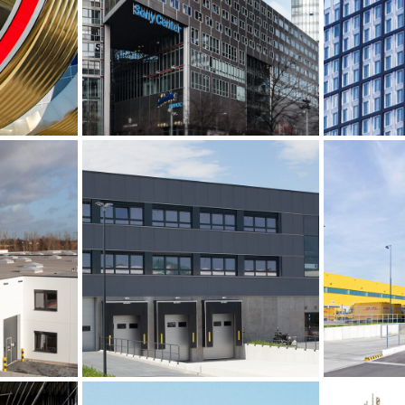
Sony Center – Filmhaus,
Neue 
 Berlin
Berlin
Logistikhalle Lise-
DHL 
 Berlin
Meitner-Straße, BA 1,
Berlin