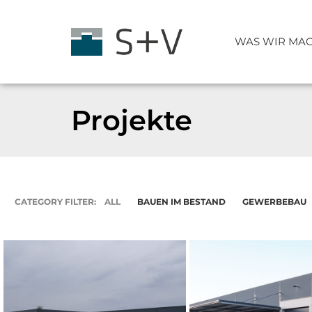
WAS WIR MA
Projekte
Technologie
Planung
CATEGORY FILTER:
ALL
BAUEN IM BESTAND
GEWERBEBAU
Verbundstützen
Verbundträger
Stahlbau