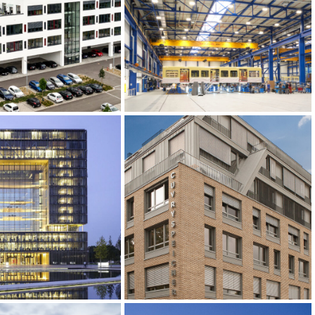
ernehmerpark
Montagehalle Stadler
ildener Tor
Deutschland Berlin
yssenKrupp
Cuvryspeicher, Berlin
quarter, Essen