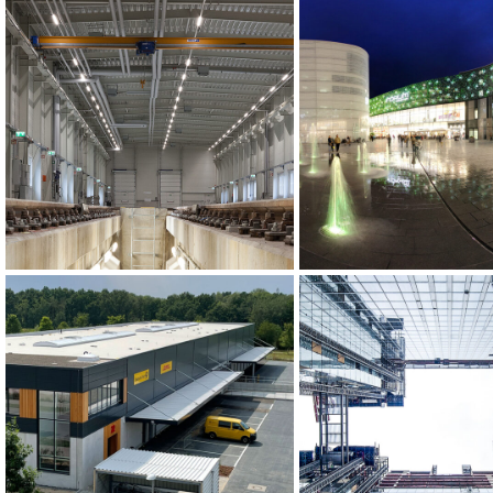
Inbetriebsetzungs­halle
Forum Mittelrh
Stadler Deutschland,
Koblenz
Großraum Berlin
HighLight Mu
DHL Zustellbasis, Berlin-
Business Towe
Bohnsdorf
München