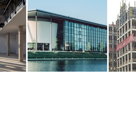
Phili
ldorf
Autostadt, Wolfsburg