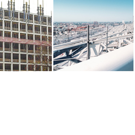
ps Headquarter,
GSW, Berlin
Hamburg