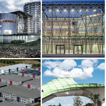
e Manufaktur VW,
Landesvertretung NRW,
Dresden
Berlin
Hubschrauberlandeplattform,
t Park IV, Berlin
Aachen