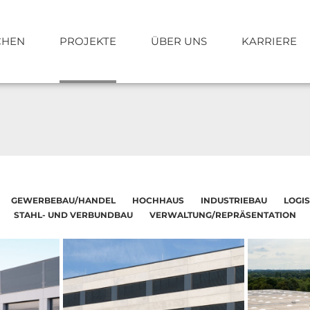
CHEN
PROJEKTE
ÜBER UNS
KARRIERE
Schlüsselfertigbau
Planung
GEWERBEBAU/HANDEL
HOCHHAUS
INDUSTRIEBAU
LOGIS
s+v® Partnerkonzept
STAHL- UND VERBUNDBAU
VERWALTUNG/REPRÄSENTATION
Projekte