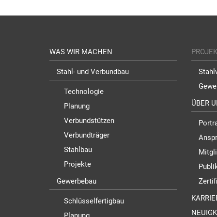
WAS WIR MACHEN
PROJE
Stahl- und Verbundbau
Stahl
Gewe
Technologie
ÜBER U
Planung
Verbundstützen
Portra
Verbundträger
Anspr
Stahlbau
Mitgl
Projekte
Publi
Gewerbebau
Zerti
KARRIE
Schlüsselfertigbau
NEUIGK
Planung