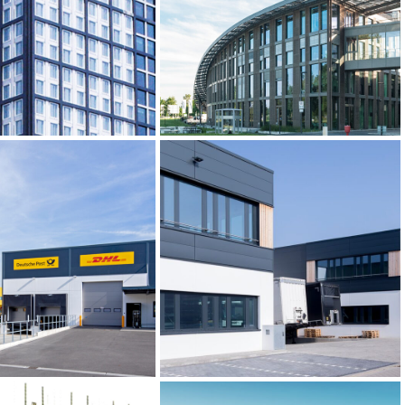
Börse, Eschborn
Solon Headquarter, Berlin
Zustellbasis,
Gewerbepark Bonner
Düsseldorf
Straße, Düsseldorf