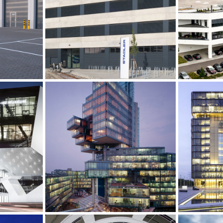
elix-
Logistikzentrum Stadler
Unt
rausberg
Deutschland Berlin
H
rg
useum,
Norddeutsche
Th
hausen
Landesbank, Hannover
Head