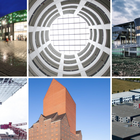
ein,
Parkhäuser Flughafen
Gläsern
BER, Berlin-Brandenburg
nich
Landesarchiv NRW,
rs,
Airpor
Duisburg