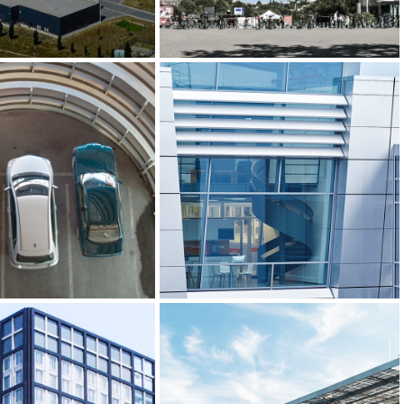
aus Passagen
Sartorius, Göttingen
derplatz, Berlin