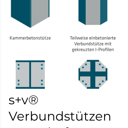
s+v®
Verbundstützen