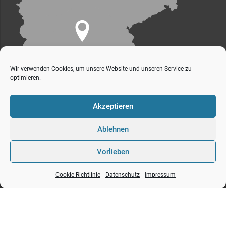
Wir verwenden Cookies, um unsere Website und unseren Service zu
optimieren.
Akzeptieren
Ablehnen
Vorlieben
s+v Gesellschaft für industrielles bauen mbH
Impressum
Datenschutz
Cookie-Richtlinie
Datenschutz
Impressum