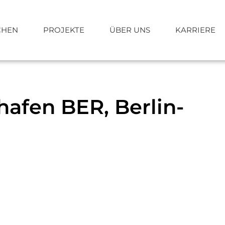
CHEN
PROJEKTE
ÜBER UNS
KARRIERE
afen BER, Berlin-
Schlüsselfertigbau
Planung
s+v® Partnerkonzept
Projekte