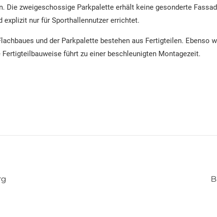
n. Die zweigeschossige Parkpalette erhält keine gesonderte Fassa
explizit nur für Sporthallennutzer errichtet.
Flachbaues und der Parkpalette bestehen aus Fertigteilen. Ebenso 
G
Fertigteilbauweise führt zu einer beschleunigten Montagezeit.
rg
B