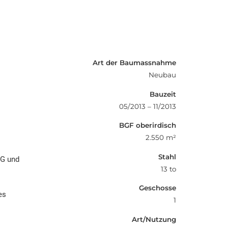
Art der Baumassnahme
Neubau
Bauzeit
05/2013 – 11/2013
BGF oberirdisch
2.550 m²
Stahl
AG und
13 to
Geschosse
es
1
Art/Nutzung