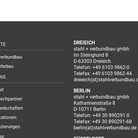
DREIEICH
KTE
stahl + verbundbau gmbh
Im Steingrund 8
verbundbau
D-63303 Dreieich
rbebau
Telefon:
+49 6103 9862-0
Telefax: +49 6103 9862-44
NS
dreieich(at)stahlverbundbau.
it
BERLIN
stahl + verbundbau gmbh
echpartner
Katharinenstraße 8
iedschaften
D-10711 Berlin
Telefon:
+49 30 890291-0
kationen
Telefax: +49 30 890291-68
fizierungen
berlin(at)stahlverbundbau.de
RE