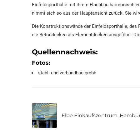
Einfeldsporthalle mit ihrem Flachbau harmonisch ei
nimmt sich so aus der Hauptansicht zurück. Sie wird 
Die Konstruktionswände der Einfeldsporthalle, des 
SPORTHALLE MIT PARKPALETTE, HAMBUR
die Betondecken als Elementdecken ausgeführt. Die 
Quellennachweis:
Fotos:
stahl- und verbundbau gmbh
Elbe Einkaufszentrum, Hambu