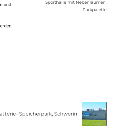
Sporthalle mit Nebenräumen,
de und
Parkpalette
werden
atterie- Speicherpark, Schwerin