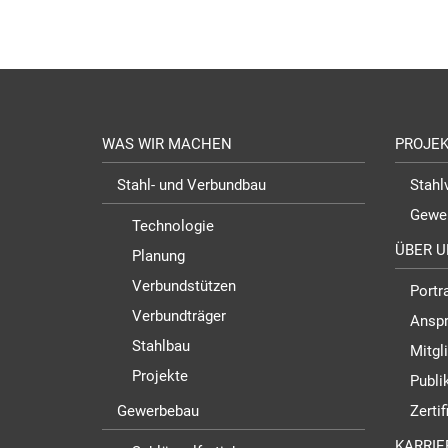
WAS WIR MACHEN
PROJE
Stahl- und Verbundbau
Stahl
Gewe
Technologie
ÜBER U
Planung
Verbundstützen
Portra
Verbundträger
Anspr
Stahlbau
Mitgl
Projekte
Publi
Gewerbebau
Zerti
KARRIE