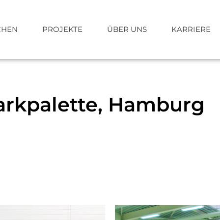
CHEN
PROJEKTE
ÜBER UNS
KARRIERE
Parkpalette, Hamburg
Schlüsselfertigbau
Planung
s+v® Partnerkonzept
Projekte